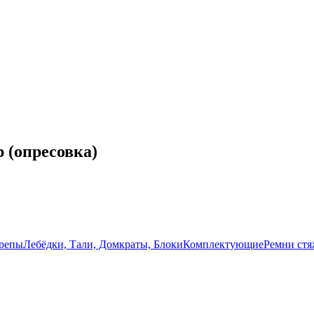
 (опресовка)
лрепы
Лебёдки, Тали, Домкраты, Блоки
Комплектующие
Ремни ст