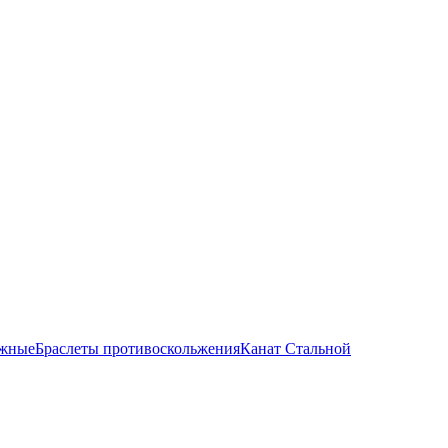
яжные
Браслеты противоскольжения
Канат Стальной