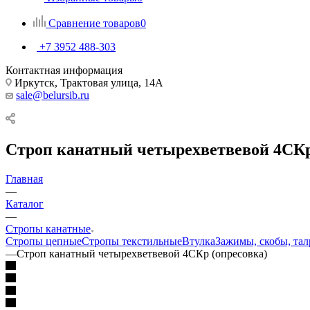
Сравнение товаров
0
+7 3952 488-303
Контактная информация
Иркутск, Трактовая улица, 14А
sale@belursib.ru
Строп канатный четырехветвевой 4СКр
Главная
—
Каталог
—
Стропы канатные
Стропы цепные
Стропы текстильные
Втулка
Зажимы, скобы, та
—
Строп канатный четырехветвевой 4СКр (опресовка)