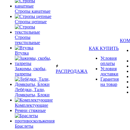
Стропы канатные
Стропы цепные
Стропы
КО
текстильные
КАК КУПИТЬ
Втулка
Условия
оплаты
Зажимы, скобы,
Условия
РАСПРОДАЖА
талрепы
доставки
Гарантия
на товар
Лебёдки, Тали,
Домкраты, Блоки
Комплектующие
Ремни стяжные
Браслеты