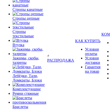
Стропы канатные
Стропы цепные
Стропы
КО
текстильные
КАК КУПИТЬ
Втулка
Условия
оплаты
Зажимы, скобы,
Условия
РАСПРОДАЖА
талрепы
доставки
Гарантия
на товар
Лебёдки, Тали,
Домкраты, Блоки
Комплектующие
Ремни стяжные
Браслеты