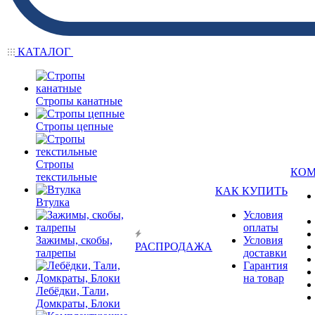
КАТАЛОГ
Стропы канатные
Стропы цепные
Стропы
КО
текстильные
КАК КУПИТЬ
Втулка
Условия
оплаты
Зажимы, скобы,
Условия
РАСПРОДАЖА
талрепы
доставки
Гарантия
на товар
Лебёдки, Тали,
Домкраты, Блоки