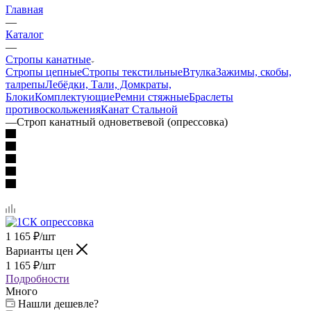
Главная
—
Каталог
—
Стропы канатные
Стропы цепные
Стропы текстильные
Втулка
Зажимы, скобы,
талрепы
Лебёдки, Тали, Домкраты,
Блоки
Комплектующие
Ремни стяжные
Браслеты
противоскольжения
Канат Стальной
—
Строп канатный одноветвевой (опрессовка)
1 165
₽
/шт
Варианты цен
1 165
₽
/шт
Подробности
Много
Нашли дешевле?