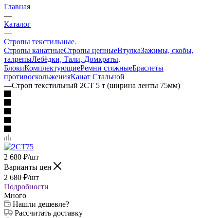
Главная
—
Каталог
—
Стропы текстильные
Стропы канатные
Стропы цепные
Втулка
Зажимы, скобы,
талрепы
Лебёдки, Тали, Домкраты,
Блоки
Комплектующие
Ремни стяжные
Браслеты
противоскольжения
Канат Стальной
—
Строп текстильный 2СТ 5 т (ширина ленты 75мм)
2 680
₽
/шт
Варианты цен
2 680
₽
/шт
Подробности
Много
Нашли дешевле?
Рассчитать доставку