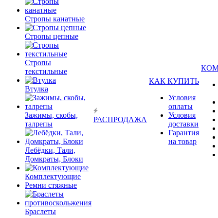
Стропы канатные
Стропы цепные
Стропы
КО
текстильные
КАК КУПИТЬ
Втулка
Условия
оплаты
Зажимы, скобы,
Условия
РАСПРОДАЖА
талрепы
доставки
Гарантия
на товар
Лебёдки, Тали,
Домкраты, Блоки
Комплектующие
Ремни стяжные
Браслеты