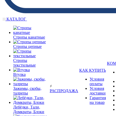
КАТАЛОГ
Стропы канатные
Стропы цепные
Стропы
КО
текстильные
КАК КУПИТЬ
Втулка
Условия
оплаты
Зажимы, скобы,
Условия
РАСПРОДАЖА
талрепы
доставки
Гарантия
на товар
Лебёдки, Тали,
Домкраты, Блоки